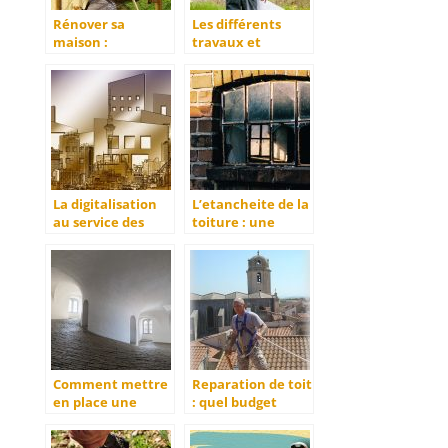
Rénover sa
Les différents
maison :
travaux et
Comment réussir
réparations à la
sa rénovation ?
charge du
propriétaire
La digitalisation
L’etancheite de la
au service des
toiture : une
chantiers de
necessite
constructions de
batiments
Comment mettre
Reparation de toit
en place une
: quel budget
bande a joint de
previsionnel ?
placo ?