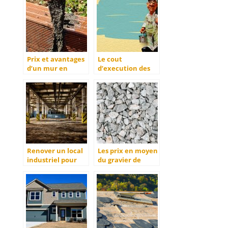
Prix et avantages
Le cout
d’un mur en
d’execution des
parpaing
travaux de
peinture en
fonction de la
surface
Renover un local
Les prix en moyen
industriel pour
du gravier de
lancer son
carriere au m3 et
entreprise
a la tonne