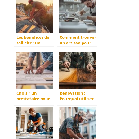
travaux et
et Pourquoi ?
décoration ?
Les bénéfices de
Comment trouver
solliciter un
un artisan pour
couvreur à La
votre salle de
Rochelle pour vos
bain : conseils et
travaux de
astuces
toiture
Choisir un
Rénovation :
prestataire pour
Pourquoi utiliser
vos
l’aérogommage ?
aménagements :
les étapes
essentielles pour
un projet réussi