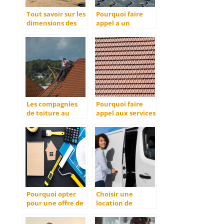
Tout savoir sur les
Pourquoi faire
dimensions des
appel a un
portes de garage
couvreur pour vos
standards
travaux ?
Les compagnies
Pourquoi faire
de toiture au
appel aux services
service des
d’une entreprise
personnes
de couverture ?
sinistrees
Pourquoi opter
Choisir une
pour une offre de
location de
financement
voiture utilitaire
dédiée au crédit
à l’heure : Quand