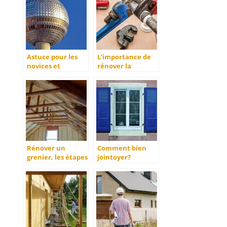
construction?
Astuce pour les
L’importance de
novices et
rénover la
professionnelle.
plomberie
Rénover un
Comment bien
grenier, les étapes
jointoyer?
nécéssaires.