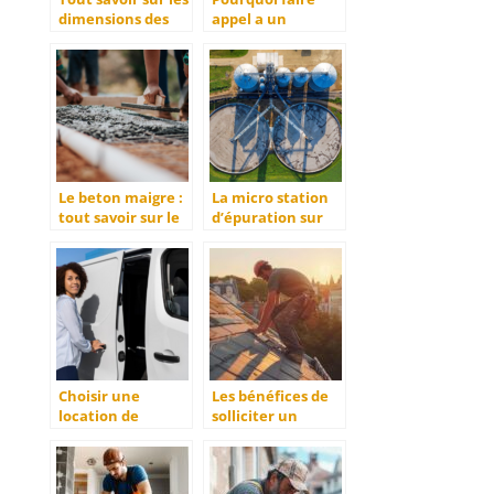
dimensions des
appel a un
portes de garage
couvreur pour vos
standards
travaux ?
Le beton maigre :
La micro station
tout savoir sur le
d’épuration sur
dosage, le prix et
mesure :
la pose
optimiser votre
projet
d’assainissement
Choisir une
Les bénéfices de
location de
solliciter un
voiture utilitaire
couvreur à La
à l’heure : Quand
Rochelle pour vos
et Pourquoi ?
travaux de