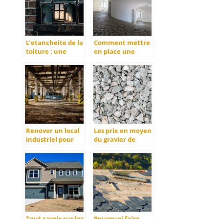
L’etancheite de la
Comment mettre
toiture : une
en place une
necessite
bande a joint de
placo ?
Renover un local
Les prix en moyen
industriel pour
du gravier de
lancer son
carriere au m3 et
entreprise
a la tonne
Tout savoir sur les
Pourquoi faire