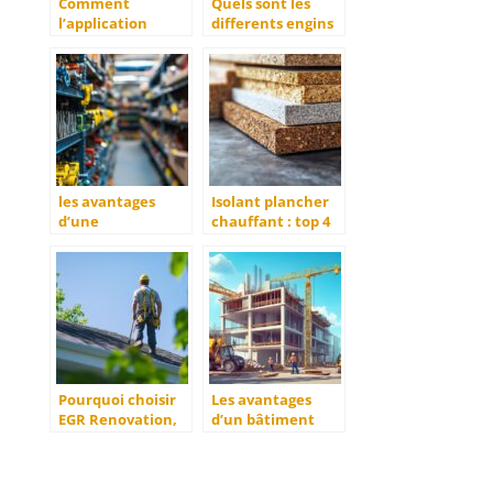
Comment
Quels sont les
l’application
differents engins
mobile optimise la
de chantier :
gestion de
guide de la
chantier dans le
signalisation
secteur de la
temporaire
construction
les avantages
Isolant plancher
d’une
chauffant : top 4
boulonnerie
des meilleurs
complète pour vos
matériaux pour
projets de
une isolation
construction
performante
Pourquoi choisir
Les avantages
EGR Renovation,
d’un bâtiment
votre couvreur
industriel en kit
professionnel
pour votre
pour l’installation
entreprise