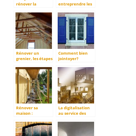
rénover la
entreprendre les
plomberie
travaux de
rénovation de
votre maison ?
Rénover un
Comment bien
grenier, les étapes
jointoyer?
nécéssaires.
Rénover sa
La digitalisation
maison :
au service des
Comment réussir
chantiers de
sa rénovation ?
constructions de
batiments