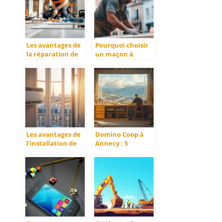
toiture
Les avantages de
Pourquoi choisir
la réparation de
un maçon à
fuites par un
Tarbes pour vos
plombier à vannes
projets de
rénovation?
Les avantages de
Domino Coop à
l’installation de
Annecy : 5
climatisation par
conseils pour
des professionnels
choisir les
en Île-de-France
meilleurs artisans