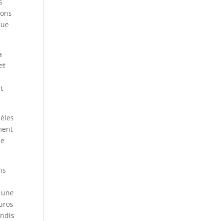
s
ions
gue
à
et
t
dèles
ment
le
ns
c une
uros
andis