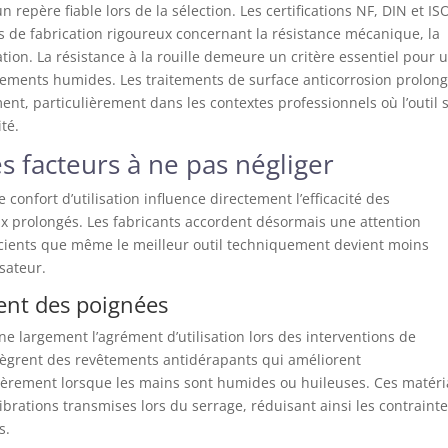
repère fiable lors de la sélection. Les certifications NF, DIN et IS
s de fabrication rigoureux concernant la résistance mécanique, la
sation. La résistance à la rouille demeure un critère essentiel pour 
nnements humides. Les traitements de surface anticorrosion prolon
nt, particulièrement dans les contextes professionnels où l’outil 
té.
s facteurs à ne pas négliger
onfort d’utilisation influence directement l’efficacité des
vaux prolongés. Les fabricants accordent désormais une attention
scients que même le meilleur outil techniquement devient moins
isateur.
ment des poignées
e largement l’agrément d’utilisation lors des interventions de
tègrent des revêtements antidérapants qui améliorent
iculièrement lorsque les mains sont humides ou huileuses. Ces matér
rations transmises lors du serrage, réduisant ainsi les contraint
s.