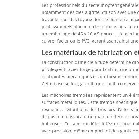
Les professionnels du secteur optent général
notamment des clés à griffe Stillson avec une
travailler sur des tuyaux dont le diamètre ma
professionnels affichent des dimensions impr
un emballage de 45 x 10 x 5 pouces. L’ouvertu
cuivre, l’acier ou le PVC, garantissant ainsi un
Les matériaux de fabrication et
La construction d’une clé à tube détermine dire
privilégient l’acier forgé pour la structure pr
contraintes mécaniques et aux torsions import
Cette base solide garantit que l’outil conserv
Les mâchoires trempées représentent un éléme
surfaces métalliques. Cette trempe spécifique
résilience, évitant ainsi les bris lors d’effort
dispositif en assurant un maintien ferme san
huileuses. Certains modèles intègrent une mole
avec précision, même en portant des gants de 