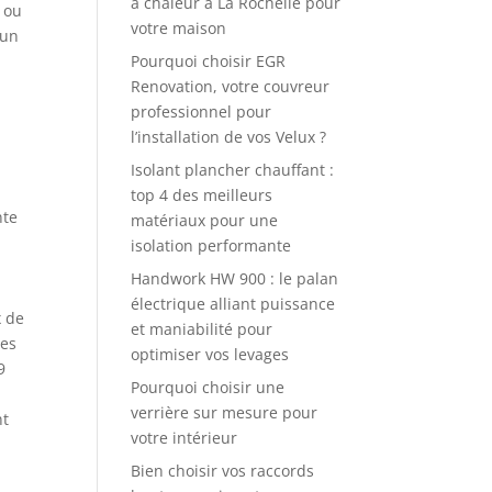
à chaleur à La Rochelle pour
 ou
votre maison
 un
Pourquoi choisir EGR
Renovation, votre couvreur
professionnel pour
l’installation de vos Velux ?
Isolant plancher chauffant :
top 4 des meilleurs
nte
matériaux pour une
isolation performante
Handwork HW 900 : le palan
électrique alliant puissance
x de
et maniabilité pour
Les
optimiser vos levages
9
Pourquoi choisir une
verrière sur mesure pour
nt
votre intérieur
Bien choisir vos raccords