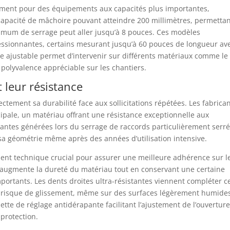
ement pour des équipements aux capacités plus importantes,
 capacité de mâchoire pouvant atteindre 200 millimètres, permetta
ximum de serrage peut aller jusqu’à 8 pouces. Ces modèles
essionnantes, certains mesurant jusqu’à 60 pouces de longueur av
re ajustable permet d’intervenir sur différents matériaux comme le
e polyvalence appréciable sur les chantiers.
 leur résistance
ctement sa durabilité face aux sollicitations répétées. Les fabrica
incipale, un matériau offrant une résistance exceptionnelle aux
antes générées lors du serrage de raccords particulièrement serré
e sa géométrie même après des années d’utilisation intensive.
nt technique crucial pour assurer une meilleure adhérence sur l
 augmente la dureté du matériau tout en conservant une certaine
s importants. Les dents droites ultra-résistantes viennent compléter c
s risque de glissement, même sur des surfaces légèrement humide
tte de réglage antidérapante facilitant l’ajustement de l’ouvertur
protection.