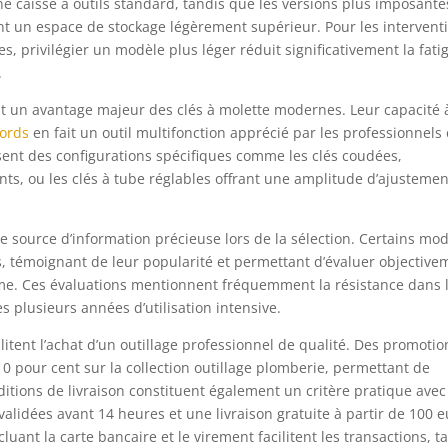
ne caisse à outils standard, tandis que les versions plus imposante
nt un espace de stockage légèrement supérieur. Pour les intervent
, privilégier un modèle plus léger réduit significativement la fati
.
ent un avantage majeur des clés à molette modernes. Leur capacité 
cords
en fait un outil multifonction apprécié par les professionnels 
osent des configurations spécifiques comme les clés coudées,
ts, ou les clés à tube réglables offrant une amplitude d’ajustemen
ne source d’information précieuse lors de la sélection. Certains mo
iés, témoignant de leur popularité et permettant d’évaluer objective
 terme. Ces évaluations mentionnent fréquemment la résistance dans 
plusieurs années d’utilisation intensive.
ilitent l’achat d’un outillage professionnel de qualité. Des promotio
10 pour cent sur la collection outillage plomberie, permettant de
ditions de livraison constituent également un critère pratique ave
lidées avant 14 heures et une livraison gratuite à partir de 100 e
luant la carte bancaire et le virement facilitent les transactions, t