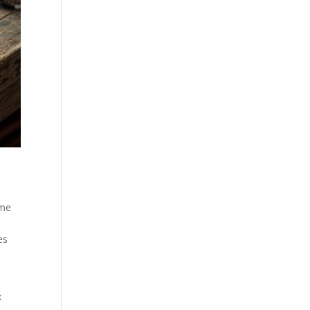
mme
es
5
x