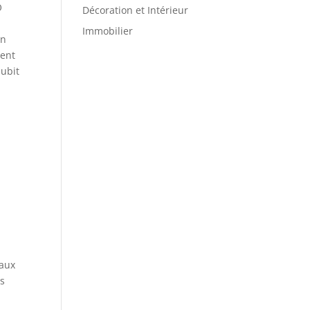
O
Décoration et Intérieur
Immobilier
un
gent
subit
iaux
es