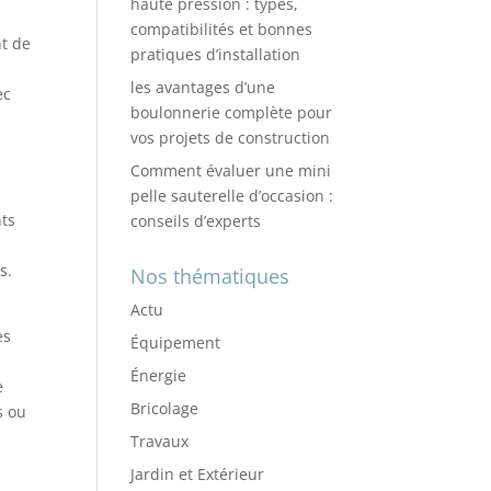
haute pression : types,
compatibilités et bonnes
nt de
pratiques d’installation
les avantages d’une
ec
boulonnerie complète pour
vos projets de construction
Comment évaluer une mini
pelle sauterelle d’occasion :
nts
conseils d’experts
s.
Nos thématiques
Actu
es
Équipement
Énergie
e
Bricolage
s ou
e
Travaux
Jardin et Extérieur