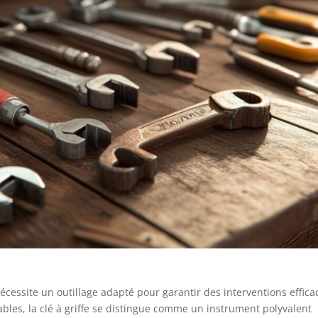
cessite un outillage adapté pour garantir des interventions effica
bles, la clé à griffe se distingue comme un instrument polyvalent