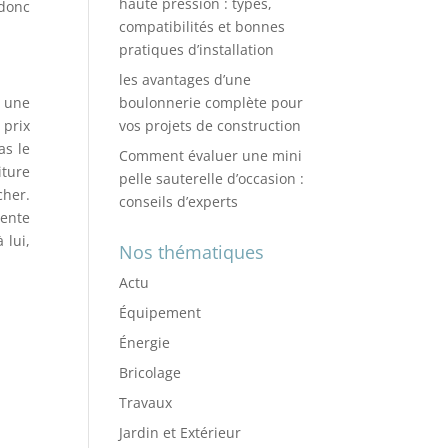
haute pression : types,
 donc
compatibilités et bonnes
pratiques d’installation
les avantages d’une
boulonnerie complète pour
r une
vos projets de construction
 prix
as le
Comment évaluer une mini
iture
pelle sauterelle d’occasion :
cher.
conseils d’experts
pente
 lui,
Nos thématiques
Actu
Équipement
Énergie
Bricolage
Travaux
Jardin et Extérieur