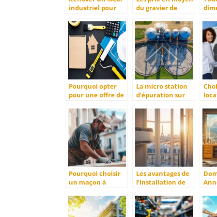
industriel pour
du gravier de
dim
lancer son
carriere au m3 et
port
entreprise
a la tonne
sta
Pourquoi opter
La micro station
Choi
pour une offre de
d’épuration sur
loca
financement
mesure :
voit
dédiée au crédit
optimiser votre
à l’
travaux et
projet
et P
décoration ?
d’assainissement
Pourquoi choisir
Les avantages de
Dom
un maçon à
l’installation de
Anne
Tarbes pour vos
climatisation par
cons
projets de
des professionnels
choi
rénovation?
en Île-de-France
meil