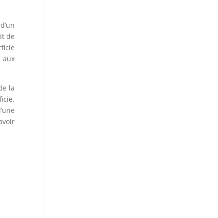
 d’un
it de
ficie
s aux
de la
icie.
d’une
avoir