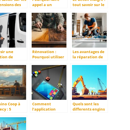
ensions des
appel a un
tout savoir sur le
es de garage
couvreur pour vos
dosage, le prix et
ndards
travaux ?
la pose
sir une
Rénovation :
Les avantages de
tion de
Pourquoi utiliser
la réparation de
ure utilitaire
l’aérogommage ?
fuites par un
heure : Quand
plombier à vannes
ourquoi ?
ino Coop à
Comment
Quels sont les
cy : 5
l’application
differents engins
eils pour
mobile optimise la
de chantier :
sir les
gestion de
guide de la
leurs artisans
chantier dans le
signalisation