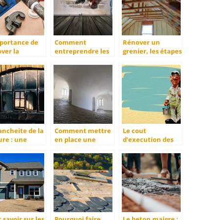
mportance de
Comment
Rénover un
ver la
entreprendre les
grenier, les étapes
mberie
travaux de
nécéssaires.
rénovation de
votre maison ?
ancheite de la
Comment mettre
Le cout
ure : une
en place une
d’execution des
ssite
bande a joint de
travaux de
placo ?
peinture en
fonction de la
surface
 savoir sur les
Pourquoi faire
Le beton maigre :