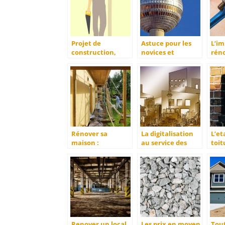
Projet de
Astuce pour les
L’i
construction,
novices et
réno
connaissez-vous le
professionnelle.
plo
concept d’Eco-
construction?
Rénover sa
La digitalisation
L’et
maison :
au service des
toit
Comment réussir
chantiers de
nece
sa rénovation ?
constructions de
batiments
Renover un local
Les prix en moyen
Tout