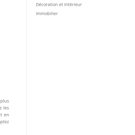
Décoration et Intérieur
Immobilier
 plus
z les
it en
optez