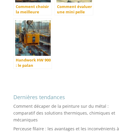
Comment choisir
Comment évaluer
la meilleure
une mini pelle
fendeuse a bois
sauterelle
pour vos besoins
d’occasion :
conseils d’experts
Handwork HW 900
: le palan
électrique alliant
puissance et
maniabilité pour
optimiser vos
levages
Dernières tendances
Comment décaper de la peinture sur du métal :
comparatif des solutions thermiques, chimiques et
mécaniques
Perceuse filaire : les avantages et les inconvénients à