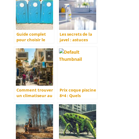
pour s’adapter
aux pénuries de
materiel
Guide complet
Les secrets de la
pour choisir le
javel : astuces
meilleur bloc
indispensables
sanitaire
pour une maison
modulaire
étincelante
Comment trouver
Prix coque piscine
un climatiseur au
8×4 : Quels
meilleur prix en
équipements
Tunisie cet été
choisir pour
optimiser votre
budget ?