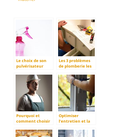
Le choix de son
Les 3 problèmes
pulvérisateur
de plomberie les
électrique
plus courants
Pourquoi et
Optimiser
comment choisir
l’entretien et la
votre casque de
maintenance de
chantier ?
ses équipements