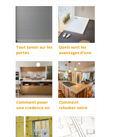
vous debarrasser
appartement ou
des mouches
sa maison
Tout savoir sur les
Quels sont les
portes
avantages d’une
sectionnelles
douche a
l’italienne ?
Comment poser
Comment
une credence en
relooker votre
verre?
cuisine ?