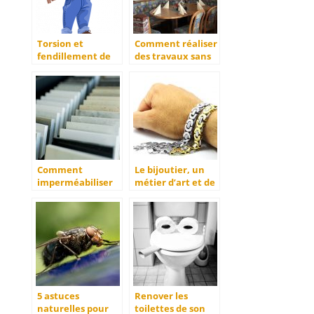
Torsion et
Comment réaliser
fendillement de
des travaux sans
bois, un facteur
soucis ?
de choix à
prendre en
compte!
Comment
Le bijoutier, un
imperméabiliser
métier d’art et de
de la pierre
précision
naturelle ?
5 astuces
Renover les
naturelles pour
toilettes de son