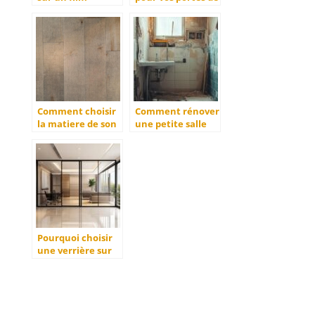
adhesif miroir
placard
sans tain ?
Comment choisir
Comment rénover
la matiere de son
une petite salle
parquet pour une
de bain : les
salle de bain ?
secrets d’un
éclairage réussi
Pourquoi choisir
une verrière sur
mesure pour
votre intérieur