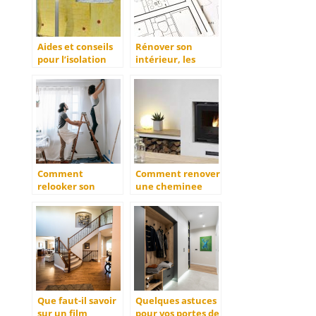
Aides et conseils
Rénover son
pour l’isolation
intérieur, les
exterieure
astuces pour
réussir.
Comment
Comment renover
relooker son
une cheminee
interieur en
rustique ?
utilisant les
principes du
home-staging ?
Que faut-il savoir
Quelques astuces
sur un film
pour vos portes de